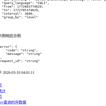
 "query_language": "CWLI",

 "from": 1772683774629,

 "to": 1772705374629,

 "interval": 3600,

 "group_by": "level"

示例
响应示例
error"
:
{
"code"
:
"string"
,
"message"
:
"string"
,
request_id"
:
"string"
于
2026-03-10 04:01:11
页
统计
页
query查询时序数据