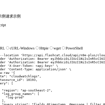
示例
请求示例
ript
URL
cURL-Windows
Httpie
wget
PowerShell
--location
'https://api.flashcat.cloud/api/n9e-plus/clou
der
'Authorization: Bearer eyJhbGciOiJIUzI1NiIsInR5cCI6I
der
'Authorization: Bearer eyJhbGciOiJIUzI1NiIsInR5cCI6I
der
'X-User-Token: <api-key>'
der
'Content-Type: application/json'
a-raw
'{

te": "cloudwatchlogs",

tasource_id": 10193,

ery": [

 "region": "ap-southeast-2",

 "log_group_names": [

   "log-prod"

 ],

 "query_string": "fields @timestamp, @message | filter @