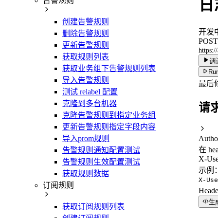
告警规则
日
创建告警规则
开发
删除告警规则
POST
更新告警规则
https:/
获取规则列表
调
获取业务组下告警规则列表
Run
导入告警规则
最后
测试 relabel 配置
克隆到多台机器
请
克隆告警规则到指定业务组
更新告警规则指定字段内容
导入prom规则
Autho
在 he
告警规则通知配置测试
X-Use
告警规则生效配置测试
示例
获取规则数据
X-Use
订阅规则
Head
生
获取订阅规则列表