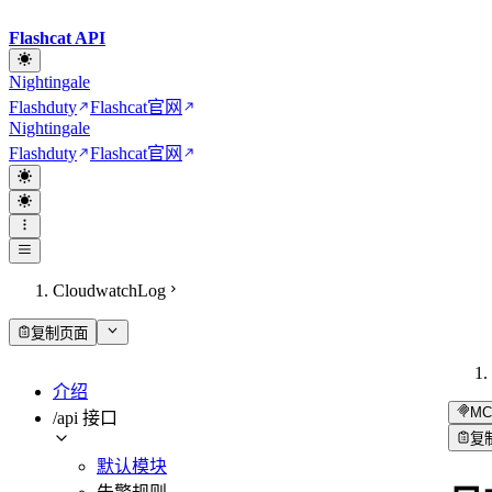
Flashcat API
Nightingale
Flashduty
Flashcat
官网
Nightingale
Flashduty
Flashcat
官网
CloudwatchLog
复制页面
介绍
MC
/api 接口
复
默认模块