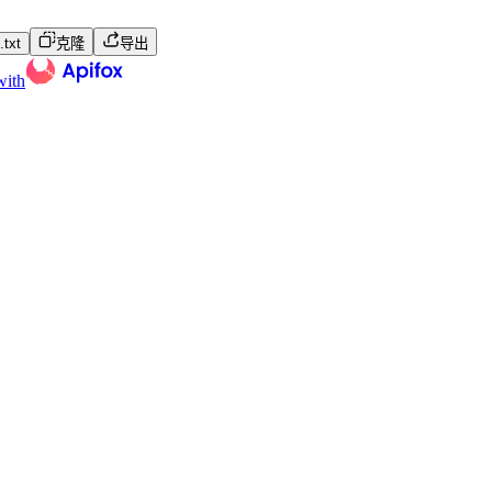
txt
克隆
导出
with