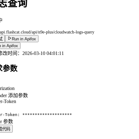
志查询
中
/api.flashcat.cloud
/api/n9e-plus/cloudwatch-logs-query
试
Run in Apifox
 in Apifox
修改时间：
2026-03-10 04:01:11
求参数
rization
ader 添加参数
r-Token
：
r-Token: ********************
er 参数
成代码