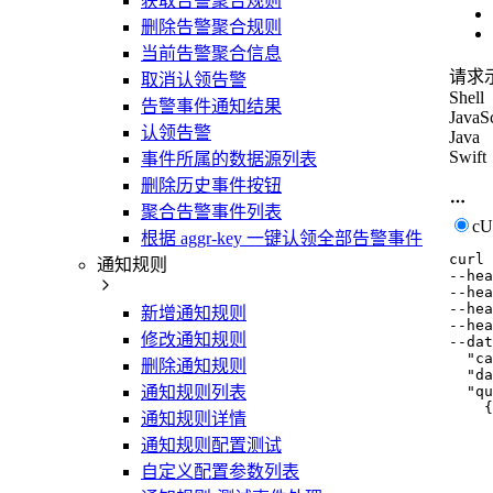
获取告警聚合规则
删除告警聚合规则
当前告警聚合信息
请求
取消认领告警
Shell
告警事件通知结果
JavaSc
认领告警
Java
Swift
事件所属的数据源列表
删除历史事件按钮
聚合告警事件列表
c
根据 aggr-key 一键认领全部告警事件
curl
通知规则
--hea
--hea
--hea
新增通知规则
--hea
修改通知规则
--dat
  "ca
删除通知规则
  "da
  "qu
通知规则列表
    {

通知规则详情
     
     
通知规则配置测试
     
自定义配置参数列表
     
     