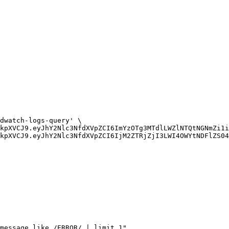
dwatch-logs-query'
kpXVCJ9.eyJhY2Nlc3NfdXVpZCI6ImYzOTg3MTdlLWZlNTQtNGNmZi1i
kpXVCJ9.eyJhY2Nlc3NfdXVpZCI6IjM2ZTRjZjI3LWI4OWYtNDFlZS04
message like /ERROR/ | limit 1",
