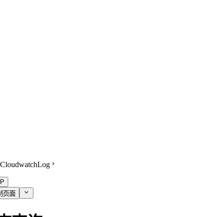
CloudwatchLog
P
制页面