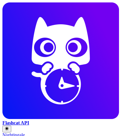
Flashcat API
Nightingale