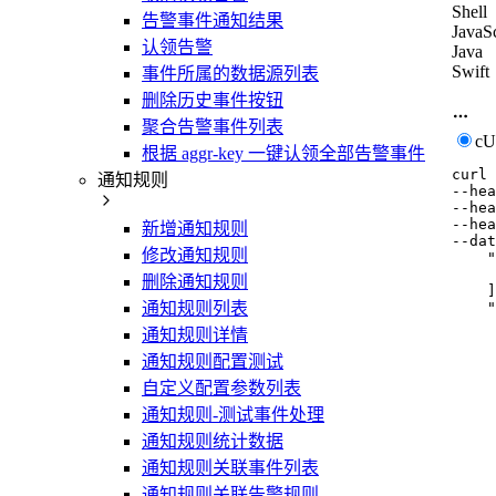
Shell
告警事件通知结果
JavaSc
认领告警
Java
Swift
事件所属的数据源列表
删除历史事件按钮
聚合告警事件列表
c
根据 aggr-key 一键认领全部告警事件
curl
通知规则
--hea
--hea
--hea
新增通知规则
--dat
修改通知规则
    "
     
删除通知规则
    ]
    "
通知规则列表
     
通知规则详情
     
     
通知规则配置测试
     
自定义配置参数列表
     
     
通知规则-测试事件处理
     
     
通知规则统计数据
     
通知规则关联事件列表
     
     
通知规则关联告警规则