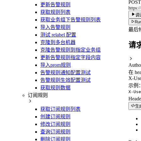
POST
更新告警规则
https:/
获取规则列表
调
获取业务组下告警规则列表
Run
导入告警规则
最后
测试 relabel 配置
克隆到多台机器
请
克隆告警规则到指定业务组
更新告警规则指定字段内容
导入prom规则
Autho
在 he
告警规则通知配置测试
X-Use
告警规则生效配置测试
示例
获取规则数据
X-Use
订阅规则
Head
生
获取订阅规则列表
创建订阅规则
修改订阅规则
查询订阅规则
删除订阅规则