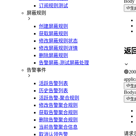
Bod
订阅规则测试
生
屏蔽规则
创建屏蔽规则
获取屏蔽规则
修改屏蔽规则状态
修改屏蔽规则详情
返
删除屏蔽规则
告警屏蔽-测试屏蔽处理
告警事件
🟢
200
applic
活跃告警列表
生
历史告警列表
Body
活跃告警-聚合规则
生
修改告警聚合规则
获取告警聚合规则
删除告警聚合规则
当前告警聚合信息
请求
取消认领告警