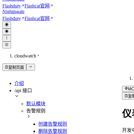
Flashduty
Flashcat
官网
Nightingale
Flashduty
Flashcat
官网
cloudwatch
复制页面
介绍
MC
/api 接口
复
默认模块
告警规则
仪
创建告警规则
开发
删除告警规则