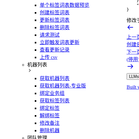
}
单个标签词表数据预览
"
}
创建标签词表
更新标签词表
修改
删除标签词表
请求测试
上一
立即触发词表更新
创建告
查看更新记录
下一
上传 csv
(停用)
机器列表
LLMs.
获取机器列表
获取机器列表-专业版
Built 
绑定业务组
获取标签列表
绑定标签
解绑标签
修改备注
删除机器
团队管理