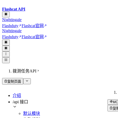
Flashcat API
Nightingale
Flashduty
Flashcat
官网
Nightingale
Flashduty
Flashcat
官网
拨测任务API
复制页面
介绍
/api 接口
MC
复
默认模块