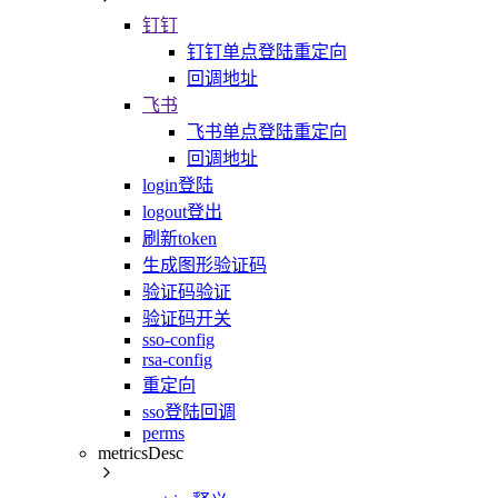
钉钉
钉钉单点登陆重定向
回调地址
飞书
飞书单点登陆重定向
回调地址
login登陆
logout登出
刷新token
生成图形验证码
验证码验证
验证码开关
sso-config
rsa-config
重定向
sso登陆回调
perms
metricsDesc