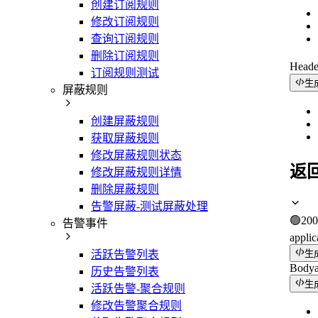
创建订阅规则
修改订阅规则
查询订阅规则
删除订阅规则
Head
订阅规则测试
生
屏蔽规则
创建屏蔽规则
获取屏蔽规则
修改屏蔽规则状态
返
修改屏蔽规则详情
删除屏蔽规则
告警屏蔽-测试屏蔽处理
🟢
200
告警事件
applic
生
活跃告警列表
Body
历史告警列表
生
活跃告警-聚合规则
修改告警聚合规则