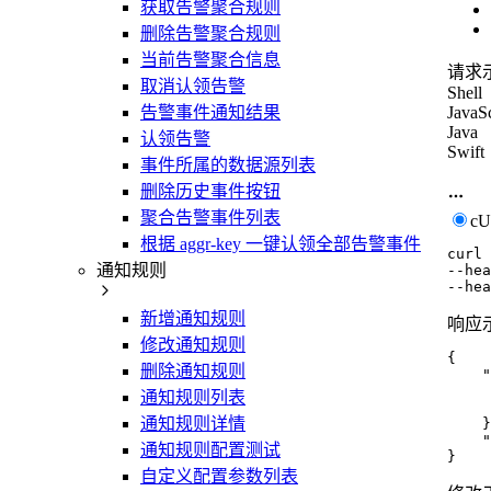
获取告警聚合规则
删除告警聚合规则
当前告警聚合信息
请求
取消认领告警
Shell
告警事件通知结果
JavaSc
Java
认领告警
Swift
事件所属的数据源列表
删除历史事件按钮
聚合告警事件列表
c
根据 aggr-key 一键认领全部告警事件
curl
通知规则
--hea
--hea
新增通知规则
响应
修改通知规则
{
删除通知规则
"
通知规则列表
通知规则详情
}
"
通知规则配置测试
}
自定义配置参数列表