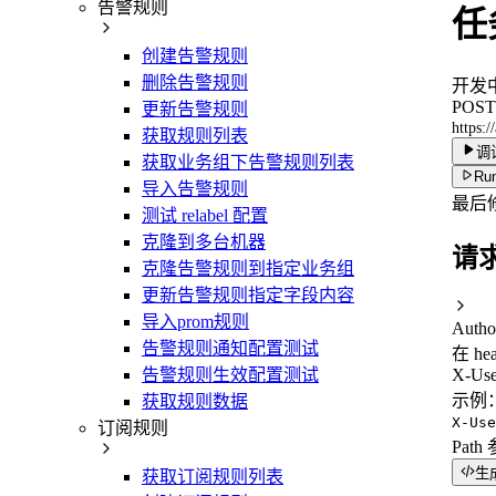
告警规则
任
创建告警规则
删除告警规则
开发
POST
更新告警规则
https:/
获取规则列表
调
获取业务组下告警规则列表
Run
导入告警规则
最后
测试 relabel 配置
克隆到多台机器
请
克隆告警规则到指定业务组
更新告警规则指定字段内容
导入prom规则
Autho
告警规则通知配置测试
在 he
告警规则生效配置测试
X-Use
示例
获取规则数据
X-Use
订阅规则
Path
生
获取订阅规则列表