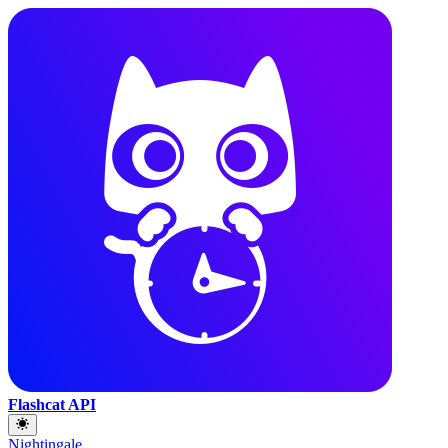
Flashcat API
Nightingale