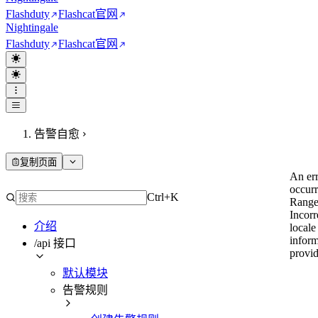
Flashduty
Flashcat
官网
Nightingale
Flashduty
Flashcat
官网
告警自愈
复制页面
An er
occur
Ctrl+K
Range
Incorr
介绍
locale
inform
/api 接口
provi
默认模块
告警规则