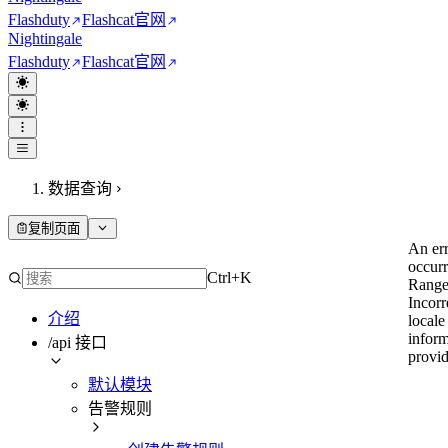
Flashduty
Flashcat
官网
Nightingale
Flashduty
Flashcat
官网
数据查询
复制页面
An er
occur
Ctrl+K
Range
Incorr
介绍
locale
inform
/api 接口
provi
默认模块
告警规则