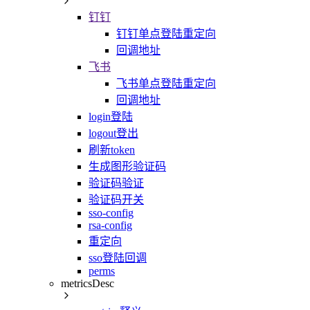
钉钉
钉钉单点登陆重定向
回调地址
飞书
飞书单点登陆重定向
回调地址
login登陆
logout登出
刷新token
生成图形验证码
验证码验证
验证码开关
sso-config
rsa-config
重定向
sso登陆回调
perms
metricsDesc