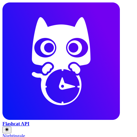
Flashcat API
Nightingale