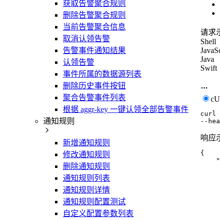
获取告警聚合规则
删除告警聚合规则
当前告警聚合信息
请求
取消认领告警
Shell
告警事件通知结果
JavaSc
Java
认领告警
Swift
事件所属的数据源列表
删除历史事件按钮
聚合告警事件列表
c
根据 aggr-key 一键认领全部告警事件
curl
通知规则
--hea
响应
新增通知规则
{
修改通知规则
"
删除通知规则
通知规则列表
通知规则详情
通知规则配置测试
自定义配置参数列表