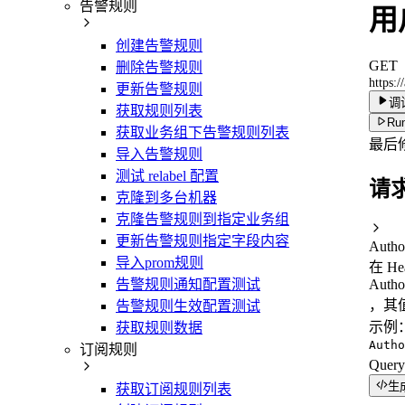
告警规则
用
创建告警规则
GET
删除告警规则
https:/
更新告警规则
调
获取规则列表
Run
获取业务组下告警规则列表
最后
导入告警规则
测试 relabel 配置
请
克隆到多台机器
克隆告警规则到指定业务组
更新告警规则指定字段内容
Autho
导入prom规则
在 H
告警规则通知配置测试
Autho
，其值
告警规则生效配置测试
示例
获取规则数据
Autho
订阅规则
Quer
生
获取订阅规则列表