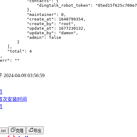
"contacts"
:
{
"dingtalk_robot_token"
:
"05ed15f625c700e7
}
,
"maintainer"
:
0
,
"create_at"
:
1648799354
,
"create_by"
:
"root"
,
"update_at"
:
1677230132
,
"update_by"
:
"damon"
,
"admin"
:
false
}
]
,
"total"
:
4
,
err"
:
""
于
2024-04-09 03:56:59
页
首次安装时间
页
txt
克隆
导出