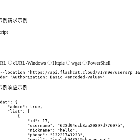
示例
请求示例
ript
URL
cURL-Windows
Httpie
wget
PowerShell
--location
'https://api.flashcat.cloud/v1/n9e/users?p=1&
der
'Authorization: Basic <encoded-value>'
示例
响应示例
dat"
:
{
"admin"
:
true
,
"list"
:
[
{
"id"
:
17
,
"username"
:
"623d94ecb3aa20897d77607b"
,
"nickname"
:
"hello"
,
"phone"
:
"13221741233"
,
"email"
:
"ivulyh94381@chacuo.net"
,