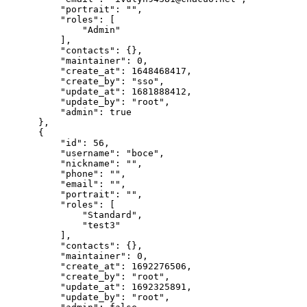
"portrait"
:
""
,
"roles"
:
[
"Admin"
]
,
"contacts"
:
{
}
,
"maintainer"
:
0
,
"create_at"
:
1648468417
,
"create_by"
:
"sso"
,
"update_at"
:
1681888412
,
"update_by"
:
"root"
,
"admin"
:
true
}
,
{
"id"
:
56
,
"username"
:
"boce"
,
"nickname"
:
""
,
"phone"
:
""
,
"email"
:
""
,
"portrait"
:
""
,
"roles"
:
[
"Standard"
,
"test3"
]
,
"contacts"
:
{
}
,
"maintainer"
:
0
,
"create_at"
:
1692276506
,
"create_by"
:
"root"
,
"update_at"
:
1692325891
,
"update_by"
:
"root"
,