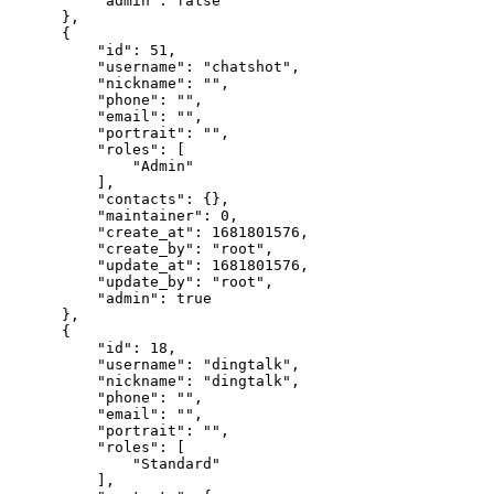
"admin"
:
false
}
,
{
"id"
:
51
,
"username"
:
"chatshot"
,
"nickname"
:
""
,
"phone"
:
""
,
"email"
:
""
,
"portrait"
:
""
,
"roles"
:
[
"Admin"
]
,
"contacts"
:
{
}
,
"maintainer"
:
0
,
"create_at"
:
1681801576
,
"create_by"
:
"root"
,
"update_at"
:
1681801576
,
"update_by"
:
"root"
,
"admin"
:
true
}
,
{
"id"
:
18
,
"username"
:
"dingtalk"
,
"nickname"
:
"dingtalk"
,
"phone"
:
""
,
"email"
:
""
,
"portrait"
:
""
,
"roles"
:
[
"Standard"
]
,