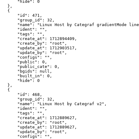
"hide"
:
0
}
,
{
"id"
:
471
,
"group_id"
:
32
,
"name"
:
"Linux Host by Categraf gradientMode line
"ident"
:
""
,
"tags"
:
""
,
"create_at"
:
1712894409
,
"create_by"
:
"root"
,
"update_at"
:
1712903517
,
"update_by"
:
"root"
,
"configs"
:
""
,
"public"
:
0
,
"public_cate"
:
0
,
"bgids"
:
null
,
"built_in"
:
0
,
"hide"
:
0
}
,
{
"id"
:
468
,
"group_id"
:
32
,
"name"
:
"Linux Host by Categraf v2"
,
"ident"
:
""
,
"tags"
:
""
,
"create_at"
:
1712889627
,
"create_by"
:
"root"
,
"update_at"
:
1712889627
,
"update_by"
:
"root"
,
"configs"
:
""
,