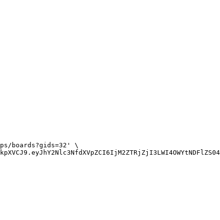
ps/boards?gids=32'
kpXVCJ9.eyJhY2Nlc3NfdXVpZCI6IjM2ZTRjZjI3LWI4OWYtNDFlZS04