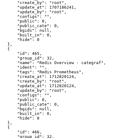
"create_by"
:
"root"
,
"update_at"
:
1707186241
,
"update_by"
:
"root"
,
"configs"
:
""
,
"public"
:
0
,
"public_cate"
:
0
,
"bgids"
:
null
,
"built_in"
:
0
,
"hide"
:
0
}
,
{
"id"
:
465
,
"group_id"
:
32
,
"name"
:
"Redis Overview - categraf"
,
"ident"
:
""
,
"tags"
:
"Redis Prometheus"
,
"create_at"
:
1712820124
,
"create_by"
:
"root"
,
"update_at"
:
1712820124
,
"update_by"
:
"root"
,
"configs"
:
""
,
"public"
:
0
,
"public_cate"
:
0
,
"bgids"
:
null
,
"built_in"
:
0
,
"hide"
:
0
}
,
{
"id"
:
466
,
"group_id"
:
32
,