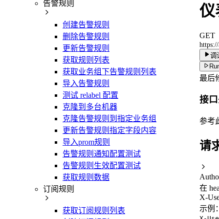
告警规则
仪
创建告警规则
GET
删除告警规则
https:/
更新告警规则
调
获取规则列表
Run
获取业务组下告警规则列表
最后
导入告警规则
测试 relabel 配置
接口
克隆到多台机器
克隆告警规则到指定业务组
参考
更新告警规则指定字段内容
导入prom规则
请
告警规则通知配置测试
告警规则生效配置测试
Autho
获取规则数据
在 he
订阅规则
X-Use
示例
获取订阅规则列表
X-Use