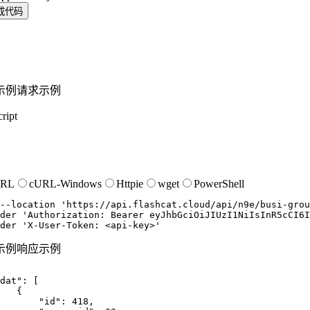
成代码
示例
请求示例
ript
URL
cURL-Windows
Httpie
wget
PowerShell
--location
'https://api.flashcat.cloud/api/n9e/busi-grou
der
'Authorization: Bearer eyJhbGciOiJIUzI1NiIsInR5cCI6I
der
'X-User-Token: <api-key>'
示例
响应示例
dat"
:
[
{
"id"
:
418
,