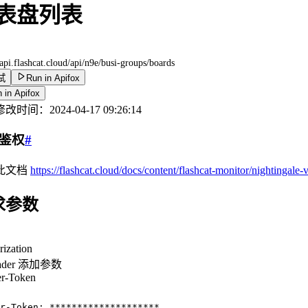
表盘列表
/api.flashcat.cloud
/api/n9e/busi-groups/boards
试
Run in Apifox
 in Apifox
修改时间：
2024-04-17 09:26:14
鉴权
#
此文档
https://flashcat.cloud/docs/content/flashcat-monitor/nightingale-v
求参数
rization
ader 添加参数
r-Token
：
r-Token: ********************