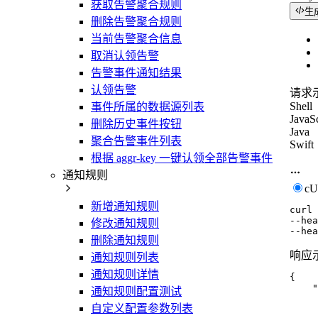
获取告警聚合规则
生
删除告警聚合规则
当前告警聚合信息
取消认领告警
告警事件通知结果
认领告警
请求
Shell
事件所属的数据源列表
JavaSc
删除历史事件按钮
Java
聚合告警事件列表
Swift
根据 aggr-key 一键认领全部告警事件
通知规则
c
新增通知规则
curl
--hea
修改通知规则
--hea
删除通知规则
响应
通知规则列表
通知规则详情
{
"
通知规则配置测试
自定义配置参数列表