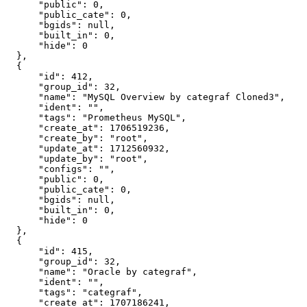
"public"
:
0
,
"public_cate"
:
0
,
"bgids"
:
null
,
"built_in"
:
0
,
"hide"
:
0
}
,
{
"id"
:
412
,
"group_id"
:
32
,
"name"
:
"MySQL Overview by categraf Cloned3"
,
"ident"
:
""
,
"tags"
:
"Prometheus MySQL"
,
"create_at"
:
1706519236
,
"create_by"
:
"root"
,
"update_at"
:
1712560932
,
"update_by"
:
"root"
,
"configs"
:
""
,
"public"
:
0
,
"public_cate"
:
0
,
"bgids"
:
null
,
"built_in"
:
0
,
"hide"
:
0
}
,
{
"id"
:
415
,
"group_id"
:
32
,
"name"
:
"Oracle by categraf"
,
"ident"
:
""
,
"tags"
:
"categraf"
,
"create_at"
:
1707186241
,