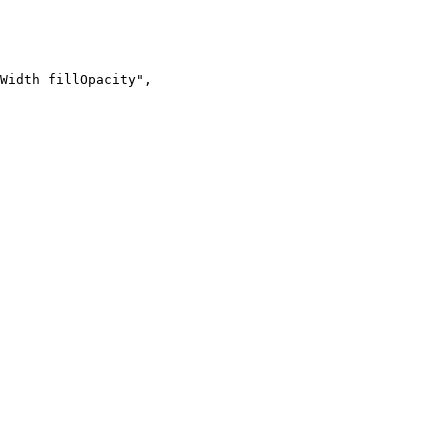
Width fillOpacity"
,