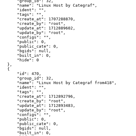
"group_id"
:
32
,
"name"
:
"Linux Host by Categraf"
,
"ident"
:
""
,
"tags"
:
""
,
"create_at"
:
1707288870
,
"create_by"
:
"root"
,
"update_at"
:
1712889602
,
"update_by"
:
"root"
,
"configs"
:
""
,
"public"
:
0
,
"public_cate"
:
0
,
"bgids"
:
null
,
"built_in"
:
0
,
"hide"
:
0
}
,
{
"id"
:
470
,
"group_id"
:
32
,
"name"
:
"Linux Host by Categraf from418"
,
"ident"
:
""
,
"tags"
:
""
,
"create_at"
:
1712892796
,
"create_by"
:
"root"
,
"update_at"
:
1712893483
,
"update_by"
:
"root"
,
"configs"
:
""
,
"public"
:
0
,
"public_cate"
:
0
,
"bgids"
:
null
,
"built_in"
:
0
,