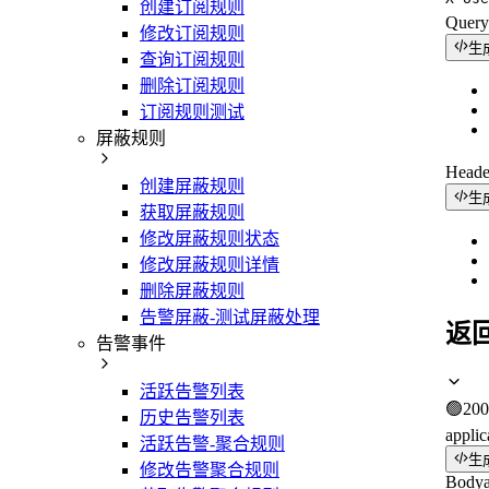
创建订阅规则
Quer
修改订阅规则
生
查询订阅规则
删除订阅规则
订阅规则测试
屏蔽规则
Head
创建屏蔽规则
生
获取屏蔽规则
修改屏蔽规则状态
修改屏蔽规则详情
删除屏蔽规则
告警屏蔽-测试屏蔽处理
返
告警事件
活跃告警列表
🟢
200
历史告警列表
applic
活跃告警-聚合规则
生
修改告警聚合规则
Body