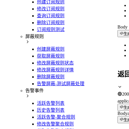
创建订阅规则
修改订阅规则
查询订阅规则
删除订阅规则
Bod
订阅规则测试
生
屏蔽规则
创建屏蔽规则
获取屏蔽规则
修改屏蔽规则状态
修改屏蔽规则详情
返
删除屏蔽规则
告警屏蔽-测试屏蔽处理
告警事件
🟢
200
applic
活跃告警列表
生
历史告警列表
Body
活跃告警-聚合规则
生
修改告警聚合规则