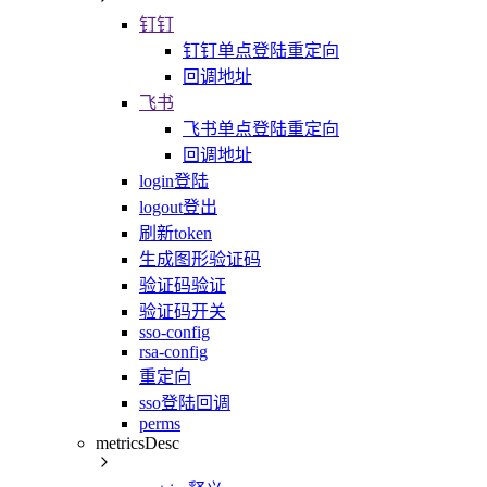
钉钉
钉钉单点登陆重定向
回调地址
飞书
飞书单点登陆重定向
回调地址
login登陆
logout登出
刷新token
生成图形验证码
验证码验证
验证码开关
sso-config
rsa-config
重定向
sso登陆回调
perms
metricsDesc