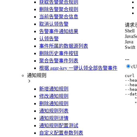
获取告警聚合规则
删除告警聚合规则
当前告警聚合信息
取消认领告警
请求
Shell
告警事件通知结果
JavaSc
认领告警
Java
事件所属的数据源列表
Swift
删除历史事件按钮
聚合告警事件列表
c
根据 aggr-key 一键认领全部告警事件
通知规则
curl
--hea
--hea
新增通知规则
--hea
--dat
修改通知规则
    "
    "
删除通知规则
     
通知规则列表
     
     
通知规则详情
     
通知规则配置测试
     
     
自定义配置参数列表
     