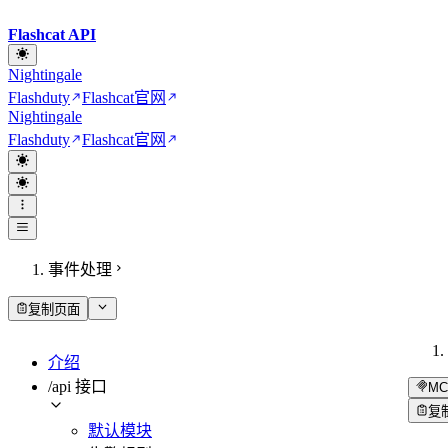
Flashcat API
Nightingale
Flashduty
Flashcat
官网
Nightingale
Flashduty
Flashcat
官网
事件处理
复制页面
介绍
/api 接口
MC
复
默认模块