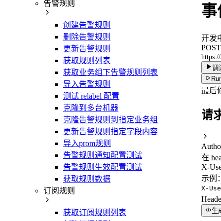
告警规则
事件
创建告警规则
删除告警规则
开发
POST
更新告警规则
https:/
获取规则列表
调
获取业务组下告警规则列表
Run
导入告警规则
最后
测试 relabel 配置
克隆到多台机器
请
克隆告警规则到指定业务组
更新告警规则指定字段内容
导入prom规则
Autho
告警规则通知配置测试
在 he
告警规则生效配置测试
X-Use
示例
获取规则数据
X-Use
订阅规则
Head
生
获取订阅规则列表