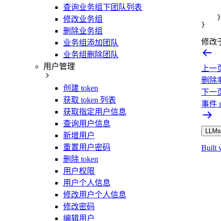
查询业务组下团队列表
}
修改业务组
}
删除业务组
修改
业务组添加团队
业务组删除团队
用户管理
上一
删除事件
创建 token
下一
获取 token 列表
事件 p
获取指定用户信息
查询用户信息
LLMs.
新增用户
重置用户密码
Built 
删除 token
用户权限
用户个人信息
修改用户个人信息
修改密码
编辑用户