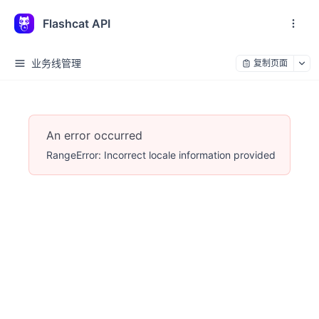
Flashcat API
业务线管理
复制页面
An error occurred
RangeError: Incorrect locale information provided